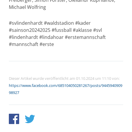
Freiberger, Simon Förster, Olexandr Kupriianov,
Michael Wolfring
#svlindenhardt #waldstadion #kader
#sainson20242025 #fussball #aklasse #svl
#lindenhardt #lindahoar #erstemannschaft
#mannschaft #erste
Dieser Artikel wurde veröffentlicht am 01.10.2024 um 11:10 von:
https://www.facebook.com/685104050281267/posts/9445940909
98927