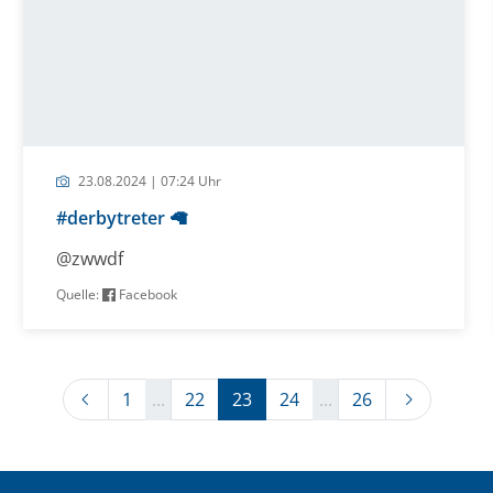
23.08.2024 | 07:24 Uhr
#derbytreter 🦙
@zwwdf
Quelle:
Facebook
Previous
Next
1
...
22
23
24
...
26