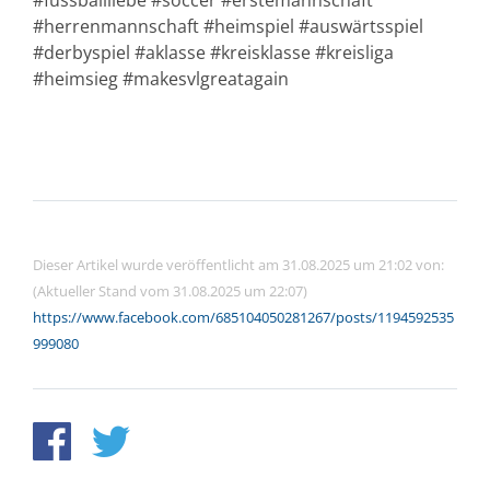
#fussballliebe #soccer #erstemannschaft
#herrenmannschaft #heimspiel #auswärtsspiel
#derbyspiel #aklasse #kreisklasse #kreisliga
#heimsieg #makesvlgreatagain
Dieser Artikel wurde veröffentlicht am 31.08.2025 um 21:02 von:
(Aktueller Stand vom 31.08.2025 um 22:07)
https://www.facebook.com/685104050281267/posts/1194592535
999080